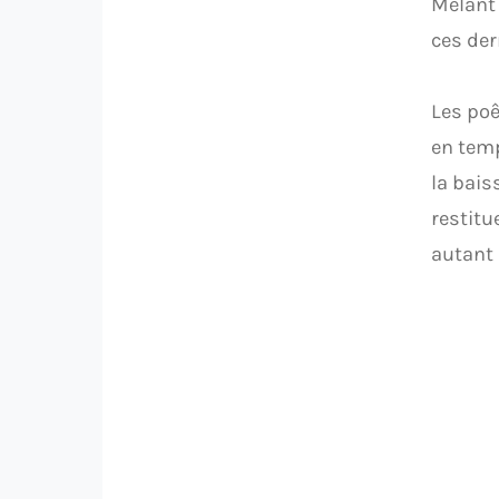
Mêlant 
ces der
Les poê
en temp
la bais
restitu
autant 