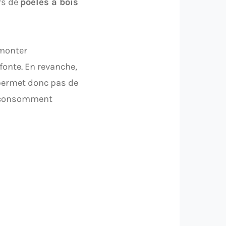
rs de
poêles à bois
 monter
fonte. En revanche,
 permet donc pas de
ls consomment