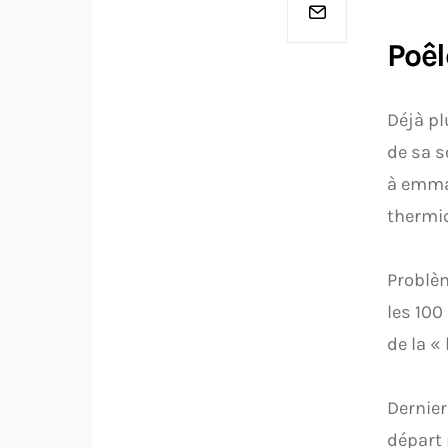
Poêl
Déjà pl
de sa s
à emmag
thermi
Problèm
les 100
de la «
Dernier
départ 