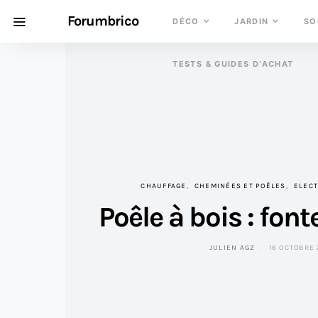
Forumbrico
DÉCO
JARDIN
SO
TESTS & GUIDES D’ACHAT
CHAUFFAGE
CHEMINÉES ET POÊLES
ELECT
Poêle à bois : font
JULIEN AGZ
16 OCTOBRE 