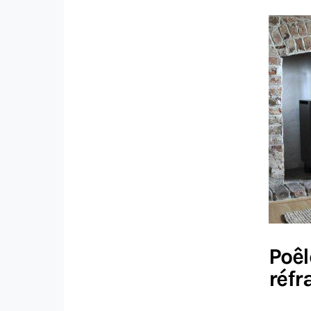
Poêl
réfr