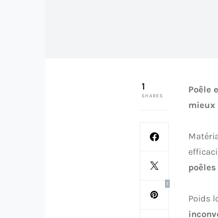
1
Poêle 
SHARES
mieux 
Matéria
efficaci
poêles
1
Poids l
inconv