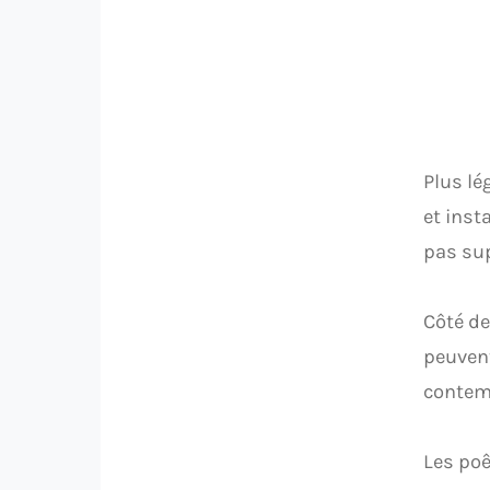
Plus lé
et inst
pas sup
Côté de
peuvent
contem
Les poê