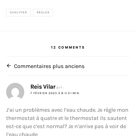
CHAUFFER
RÉGLER
12 COMMENTS
Navigation dans les commenta
Commentaires plus anciens
Reis Vilar
DIT :
7 FÉVRIER 2023 À 8 H 51 MIN
J’ai un problèmes avec l’eau chaude. Je règle mon
thermostat à quatre et le thermostat ils sautent
est-ce que c’est normal? Je n’arrive pas à voir de
l’eau chaude