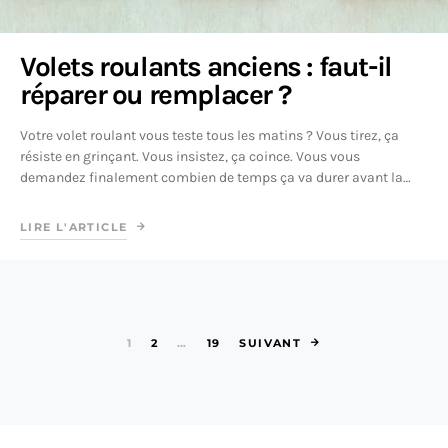
Volets roulants anciens : faut-il
réparer ou remplacer ?
Votre volet roulant vous teste tous les matins ? Vous tirez, ça
résiste en grinçant. Vous insistez, ça coince. Vous vous
demandez finalement combien de temps ça va durer avant la…
LIRE L'ARTICLE
Pagination des 
1
2
…
19
SUIVANT