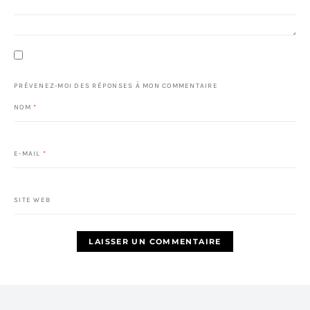
PRÉVENEZ-MOI DES RÉPONSES À MON COMMENTAIRE
NOM
*
E-MAIL
*
SITE WEB