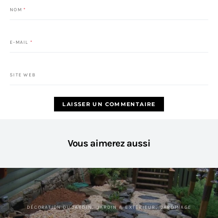
NOM
*
E-MAIL
*
SITE WEB
Vous aimerez aussi
DÉCORATION DU JARDIN
JARDIN & EXTÉRIEUR
JARDINAGE