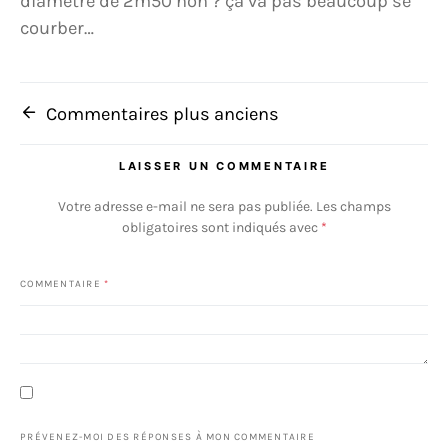
diamètre de 2m50 non ? ça va pas beaucoup se
courber…
Navigation dans les commenta
Commentaires plus anciens
LAISSER UN COMMENTAIRE
Votre adresse e-mail ne sera pas publiée.
Les champs
obligatoires sont indiqués avec
*
COMMENTAIRE
*
PRÉVENEZ-MOI DES RÉPONSES À MON COMMENTAIRE