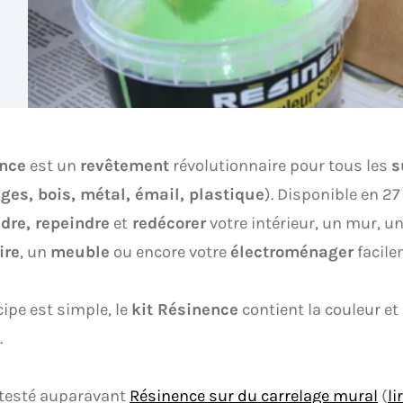
nce
est un
revêtement
révolutionnaire pour tous les
s
ges, bois, métal, émail, plastique
). Disponible en 2
dre, repeindre
et
redécorer
votre intérieur, un mur, u
ire
, un
meuble
ou encore votre
électroménager
facile
cipe est simple, le
kit Résinence
contient la couleur et
.
 testé auparavant
Résinence sur du carrelage mural
(
li