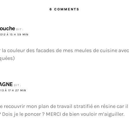
6 COMMENTS
bouche
DIT :
012 À 15 H 59 MIN
r la couleur des facades de mes meules de cuisine avec 
quées)
AGNE
DIT :
013 À 17 H 27 MIN
de recouvrir mon plan de travail stratifié en résine car il
Dois je le poncer ? MERCI de bien vouloir m’aiguiller.