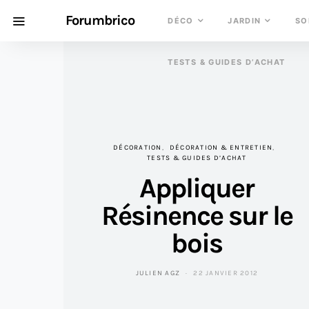
Forumbrico
DÉCO
JARDIN
SO
TESTS & GUIDES D’ACHAT
DÉCORATION
DÉCORATION & ENTRETIEN
TESTS & GUIDES D’ACHAT
Appliquer
Résinence sur le
bois
JULIEN AGZ
22 JANVIER 2012