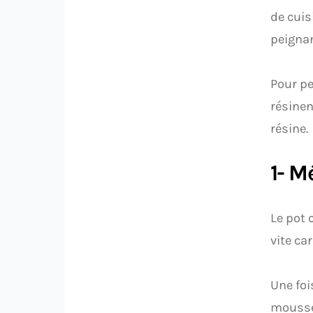
de cuis
peignan
Pour pei
résinen
résine.
1- M
Le pot 
vite ca
Une foi
mousse 