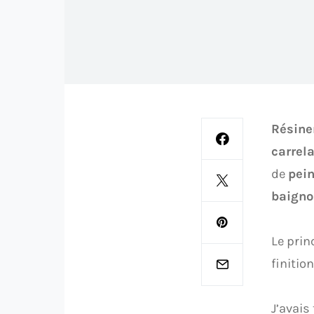
Résine
carrela
de
pein
baigno
Le prin
finition
J’avais