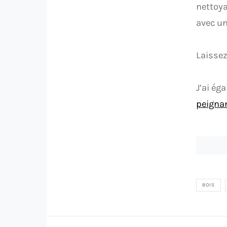
nettoya
avec un
Laissez
J’ai ég
peigna
BOIS