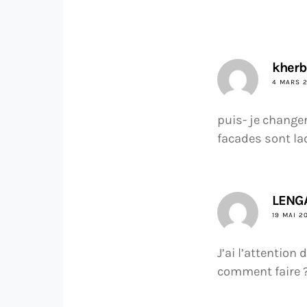
kher
4 MARS 2
puis- je change
facades sont la
LENG
19 MAI 2
J’ai l’attention 
comment faire ? 