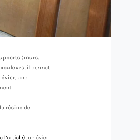
upports
(
murs,
7
couleurs
, il permet
n
évier
, une
ment.
 la
résine
de
re l’article
), un évier