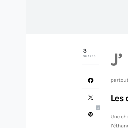
3
J’
SHARES
partou
Les 
3
Une che
l’éthan