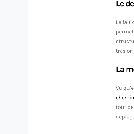
Le d
Le fait
permet 
structu
très ori
La m
Vu qu’e
chemin
tout de
déplaça