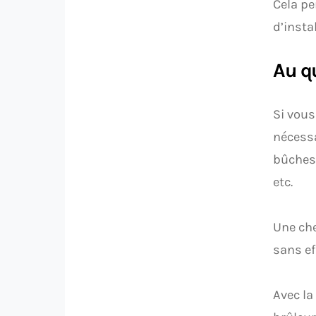
Cela pe
d’insta
Au q
Si vous
nécessa
bûches 
etc.
Une ch
sans ef
Avec la