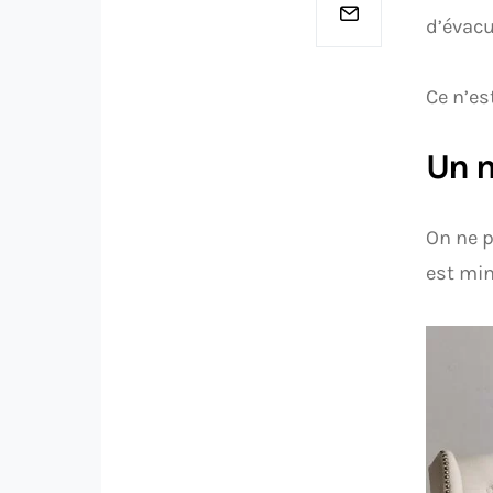
d’évacu
Ce n’es
Un m
On ne p
est min