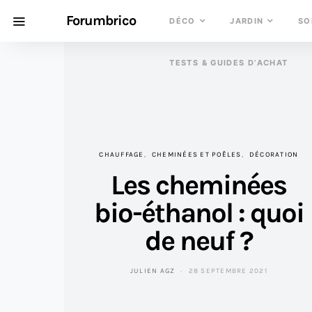
Forumbrico
DÉCO
JARDIN
SO
TESTS & GUIDES D’ACHAT
CHAUFFAGE
CHEMINÉES ET POÊLES
DÉCORATION
Les cheminées
bio-éthanol : quoi
de neuf ?
JULIEN AGZ
28 SEPTEMBRE 2021