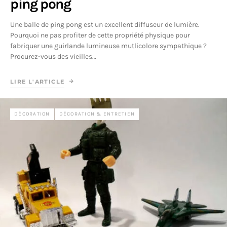
ping pong
Une balle de ping pong est un excellent diffuseur de lumière.
Pourquoi ne pas profiter de cette propriété physique pour
fabriquer une guirlande lumineuse mutlicolore sympathique ?
Procurez-vous des vieilles…
LIRE L'ARTICLE
DÉCORATION
DÉCORATION & ENTRETIEN