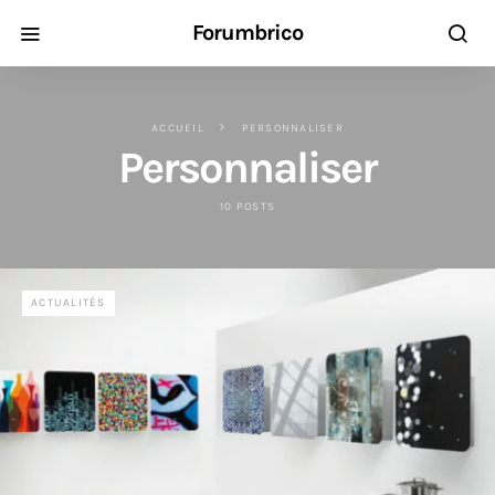
Forumbrico
ACCUEIL
PERSONNALISER
Personnaliser
10 POSTS
ACTUALITÉS