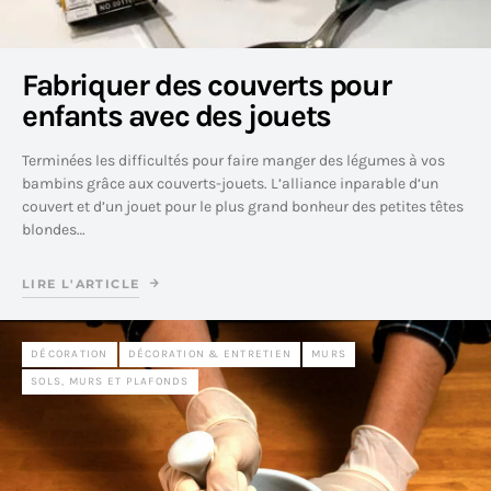
Fabriquer des couverts pour
enfants avec des jouets
Terminées les difficultés pour faire manger des légumes à vos
bambins grâce aux couverts-jouets. L’alliance inparable d’un
couvert et d’un jouet pour le plus grand bonheur des petites têtes
blondes…
LIRE L'ARTICLE
DÉCORATION
DÉCORATION & ENTRETIEN
MURS
SOLS, MURS ET PLAFONDS