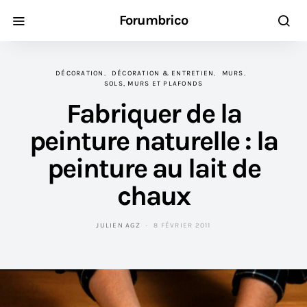
Forumbrico
DÉCORATION
DÉCORATION & ENTRETIEN
MURS
SOLS, MURS ET PLAFONDS
Fabriquer de la
peinture naturelle : la
peinture au lait de
chaux
JULIEN AGZ
8 FÉVRIER 2011