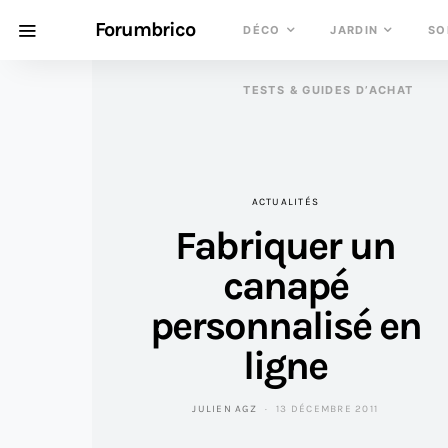
Forumbrico
DÉCO
JARDIN
SO
TESTS & GUIDES D’ACHAT
ACTUALITÉS
Fabriquer un
canapé
personnalisé en
ligne
JULIEN AGZ
13 DÉCEMBRE 2011