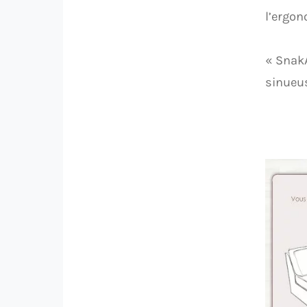
l’ergon
« SnakA
sinueus