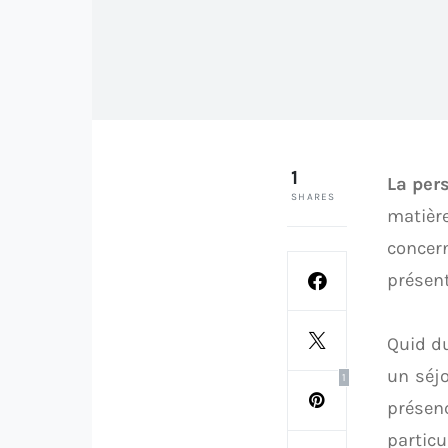
1
La per
SHARES
matiè
concer
présent
Quid d
un séjo
1
présen
particu