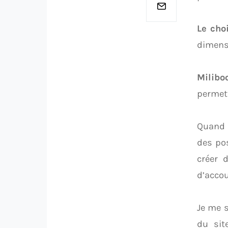
Le cho
dimensi
Milibo
permett
Quand 
des pos
créer 
d’accou
Je me s
du sit