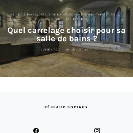
SALLE DE BAINS
SALLE DE BAINS, CUISINE & SANITAIRES
SOLS
SOLS, MURS ET PLAFONDS
Quel carrelage choisir pour sa
salle de bains ?
JULIEN AGZ
18 JUILLET 2013
RÉSEAUX SOCIAUX