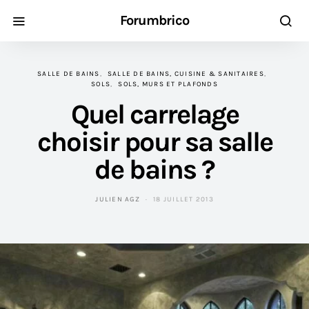
Forumbrico
SALLE DE BAINS
SALLE DE BAINS, CUISINE & SANITAIRES
SOLS
SOLS, MURS ET PLAFONDS
Quel carrelage
choisir pour sa salle
de bains ?
JULIEN AGZ
18 JUILLET 2013