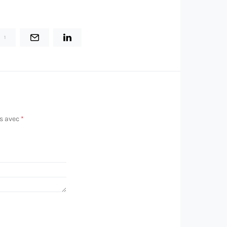
1
és avec
*