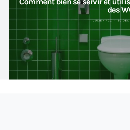
Comment bien se servir et utili
des 
JULIEN AGZ
30 DÉC