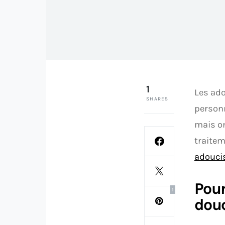
1
Les ado
SHARES
person
mais on
traitem
adouci
Pour
1
dou