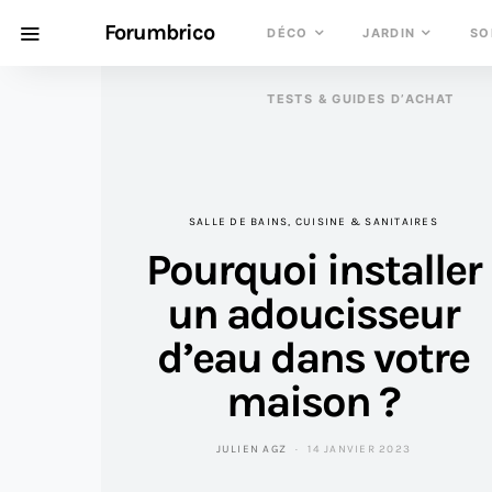
Forumbrico
DÉCO
JARDIN
SO
TESTS & GUIDES D’ACHAT
SALLE DE BAINS, CUISINE & SANITAIRES
Pourquoi installer
un adoucisseur
d’eau dans votre
maison ?
JULIEN AGZ
14 JANVIER 2023