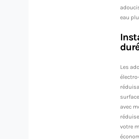
adoucis
eau plu
Inst
duré
Les ado
électro
réduisa
surface
avec mo
réduise
votre m
économi