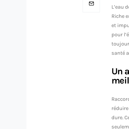
L’eau d
Riche e
et impu
pour l’
toujour
santé a
Un a
meil
Raccord
réduire
dure. C
seuleme