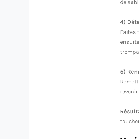
de sabl
4) Dét
Faites 
ensuite
trempag
5) Rem
Remettez
revenir
Résulta
toucher