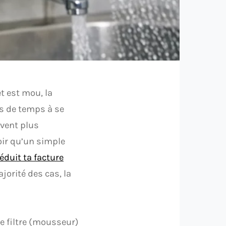
et est mou, la
us de temps à se
uvent plus
oir qu’un simple
éduit ta facture
jorité des cas, la
le filtre (mousseur)