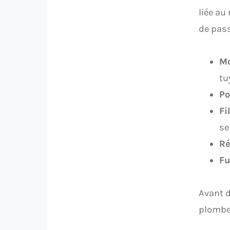
liée au
de pass
Mo
tu
P
Fi
se
Ré
Fu
Avant 
plomber