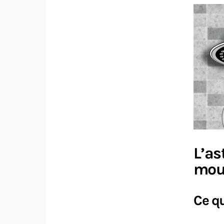
L’as
mous
Ce qu