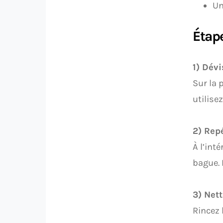
Un
Étap
1) Dév
Sur la 
utilise
2) Rep
À l’int
bague. 
3) Net
Rincez 