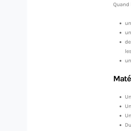
Quand l
un
un
de
le
un
Maté
Un
Un
Un
Du