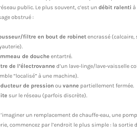
 réseau public. Le plus souvent, c’est un
débit ralenti
à 
age obstrué :
usseur/filtre en bout de robinet
encrassé (calcaire, 
yauterie).
ommeau de douche
entartré.
ltre de l’électrovanne
d’un lave-linge/lave-vaisselle co
mble “localisé” à une machine).
ducteur de pression
ou
vanne
partiellement fermée.
ite
sur le réseau (parfois discrète).
d’imaginer un remplacement de chauffe-eau, une pomp
ie, commencez par l’endroit le plus simple : la sortie d