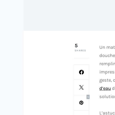
5
Un mati
SHARES
douche 
remplir
impress
geste, 
d’eau
d
solutio
5
L’astuc