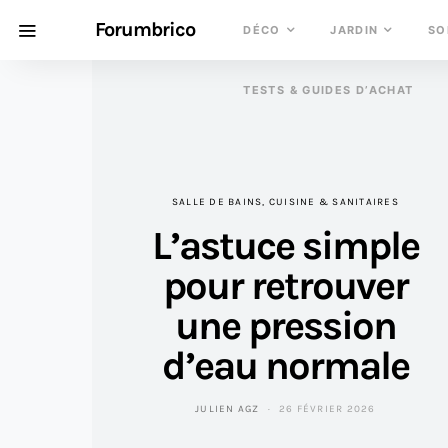
Forumbrico
DÉCO
JARDIN
SO
TESTS & GUIDES D’ACHAT
SALLE DE BAINS, CUISINE & SANITAIRES
L’astuce simple
pour retrouver
une pression
d’eau normale
JULIEN AGZ
26 FÉVRIER 2026