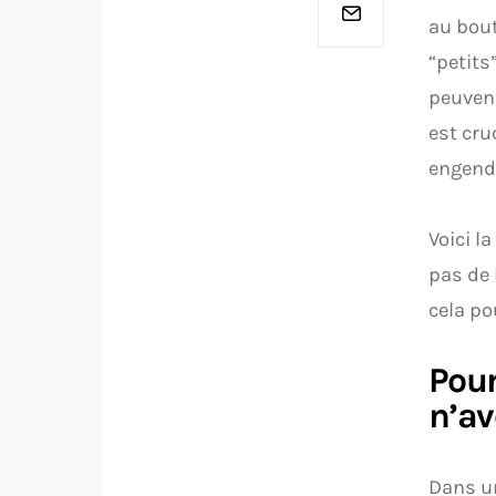
au bout
“petits
peuvent
est cru
engend
Voici l
pas de 
cela po
Pour
n’av
Dans un