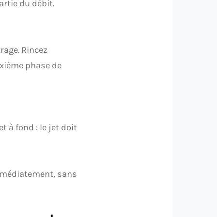
rtie du débit.
rage. Rincez
uxième phase de
t à fond : le jet doit
mmédiatement, sans