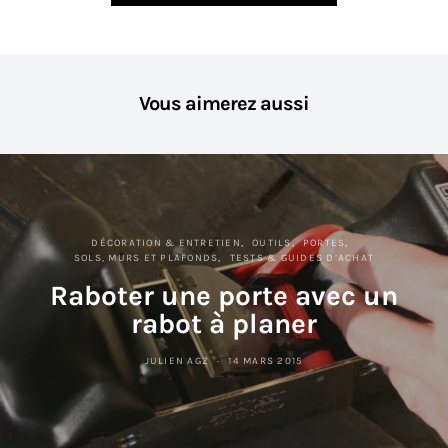
Vous aimerez aussi
DÉCORATION & ENTRETIEN
OUTILS
PORTES
SOLS, MURS ET PLAFONDS
TESTS & GUIDES D’ACHAT
Raboter une porte avec un
rabot à planer
JULIEN AGZ
14 MARS 2015