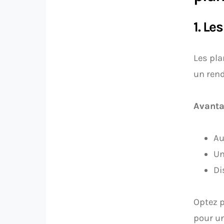
1. Le
Les pla
un rend
Avanta
Au
Un
Di
Optez p
pour un