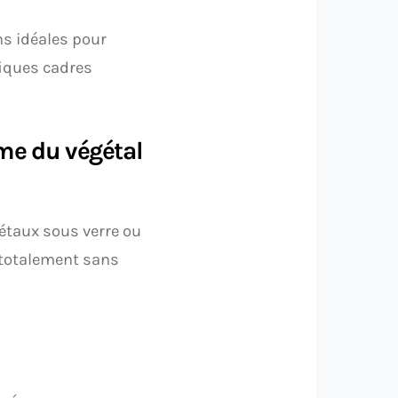
ns idéales pour
fiques cadres
rme du végétal
étaux sous verre ou
t totalement sans