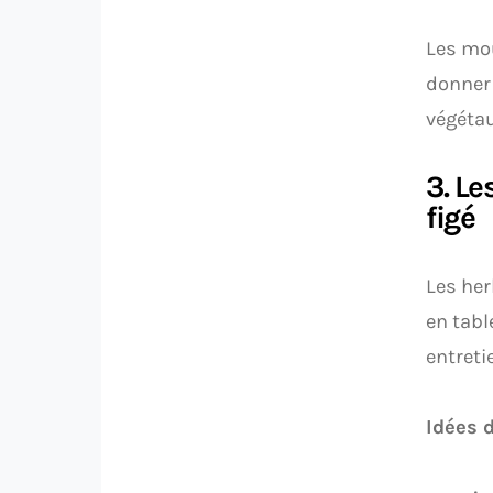
Les mou
donner 
végétau
3. Le
figé
Les her
en tabl
entreti
Idées d