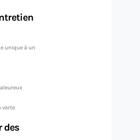
ntretien
ue unique à un
haleureux
 verte
r des