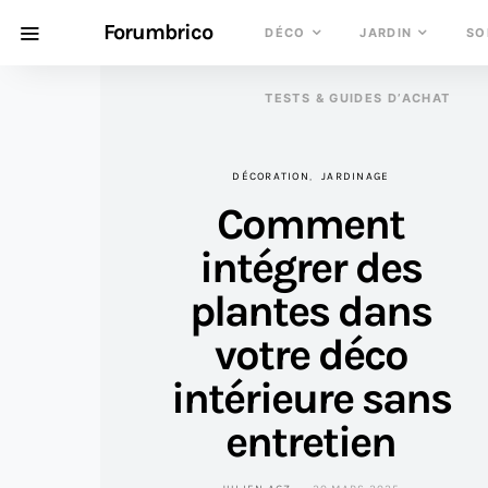
Forumbrico
DÉCO
JARDIN
SO
TESTS & GUIDES D’ACHAT
DÉCORATION
JARDINAGE
Comment
intégrer des
plantes dans
votre déco
intérieure sans
entretien