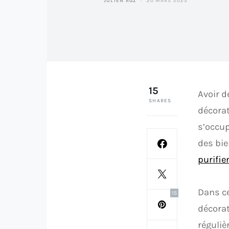
JULIEN AGZ
20 MARS 2025
15
Avoir d
SHARES
décorat
s’occup
des bie
purifien
Dans ce
15
décorat
réguliè