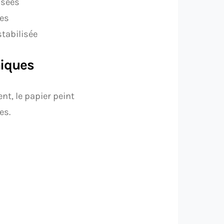
ssées
ées
tabilisée
niques
nt, le papier peint
es.