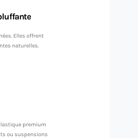
 bluffante
ées. Elles offrent
ntes naturelles.
n plastique premium
pots ou suspensions