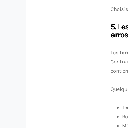
Choisis
5. Le
arro
Les
ter
Contrai
contien
Quelque
Te
Bo
Mé