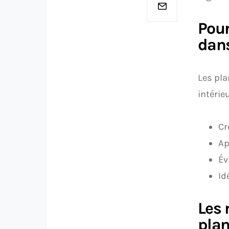
Pour
dans
Les pla
intérie
Cr
Ap
Év
Id
Les 
plan