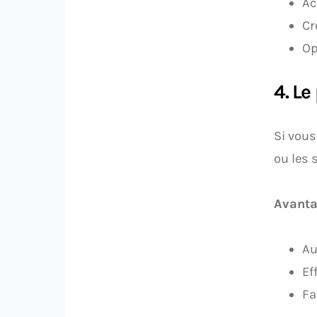
Ac
Cr
Op
4. Le
Si vous
ou les 
Avanta
Au
Ef
Fa