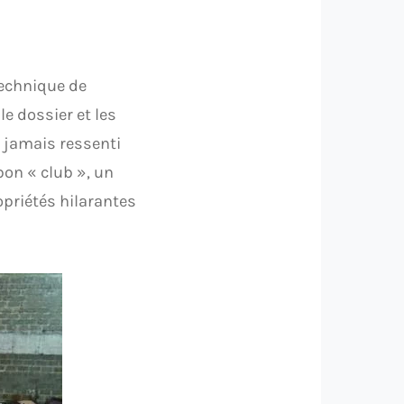
technique de
e dossier et les
a jamais ressenti
bon « club », un
opriétés hilarantes