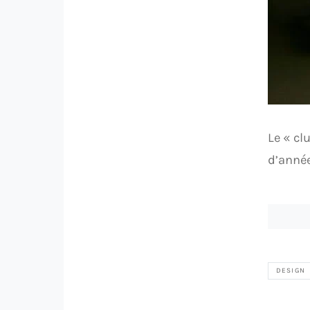
Le « cl
d’année
DESIGN