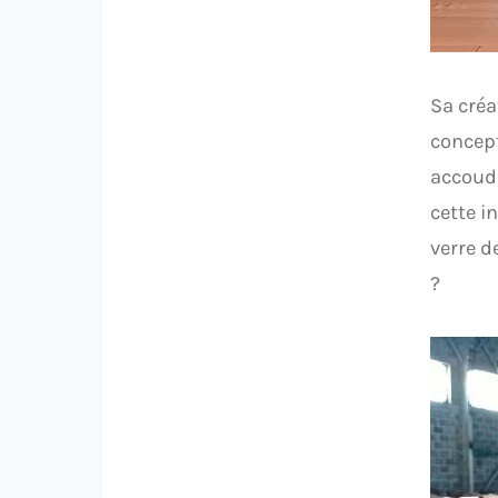
Sa créa
concept
accoudo
cette i
verre d
?