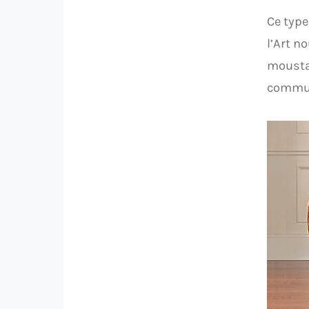
Ce type
l’Art n
moustac
commun