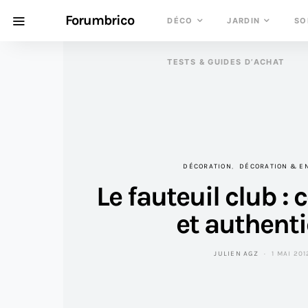
Forumbrico
DÉCO
JARDIN
SO
TESTS & GUIDES D’ACHAT
DÉCORATION
DÉCORATION & E
Le fauteuil club : 
et authent
JULIEN AGZ
1 MAI 201