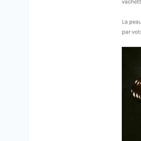
vachett
La peau
par vot