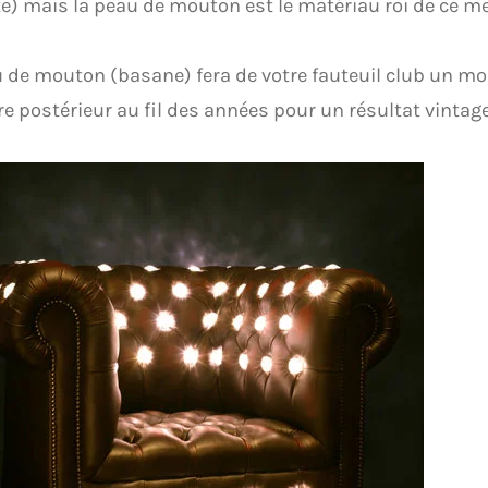
e) mais la peau de mouton est le matériau roi de ce m
 de mouton (basane) fera de votre fauteuil club un mo
re postérieur au fil des années pour un résultat vintage