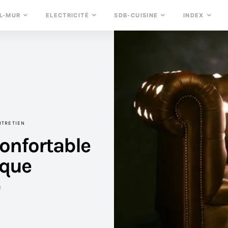
L-MUR
ELECTRICITÉ
SDB-CUISINE
INDEX
NTRETIEN
confortable
ique
2