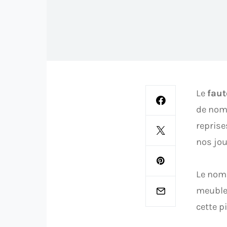
Le
faut
de no
reprise
nos jou
Le nom 
meuble 
cette p