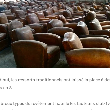
’hui, les ressorts traditionnels ont laissé la place à d
s en S.
reux types de revêtement habille les fauteuils club (ve