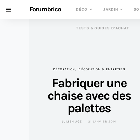
Forumbrico
DÉCO
JARDIN
SO
TESTS & GUIDES D’ACHAT
DÉCORATION
DÉCORATION & ENTRETIEN
Fabriquer une
chaise avec des
palettes
JULIEN AGZ
21 JANVIER 2014