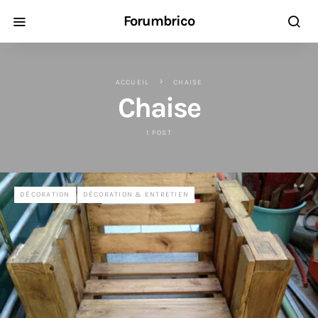
Forumbrico
ACCUEIL
CHAISE
Chaise
1 POST
DÉCORATION
DÉCORATION & ENTRETIEN