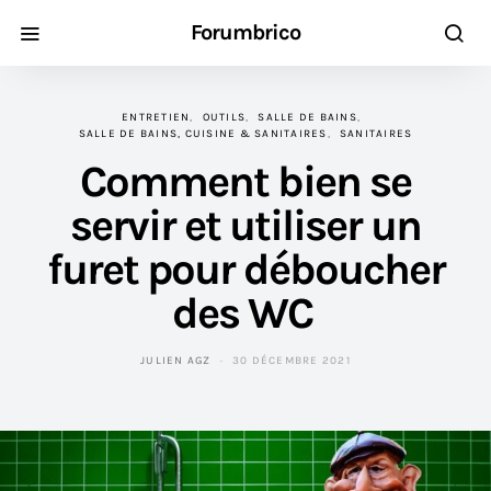
Forumbrico
ENTRETIEN
OUTILS
SALLE DE BAINS
SALLE DE BAINS, CUISINE & SANITAIRES
SANITAIRES
Comment bien se
servir et utiliser un
furet pour déboucher
des WC
JULIEN AGZ
30 DÉCEMBRE 2021