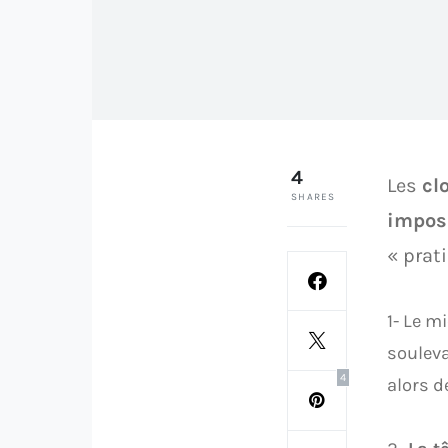
4
Les
cl
SHARES
imposs
« prat
1- Le m
souleva
4
alors d