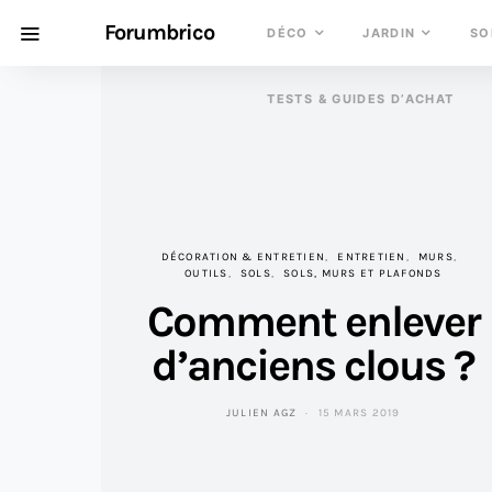
Forumbrico
DÉCO
JARDIN
SO
TESTS & GUIDES D’ACHAT
DÉCORATION & ENTRETIEN
ENTRETIEN
MURS
OUTILS
SOLS
SOLS, MURS ET PLAFONDS
Comment enlever
d’anciens clous ?
JULIEN AGZ
15 MARS 2019