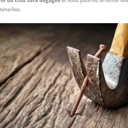
ête du clou sera dégagée
et vous pourrez le retirer av
tenailles.