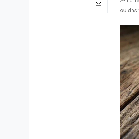
2-
La t
ou des 