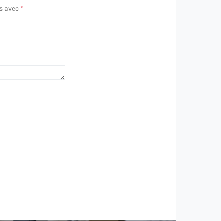
és avec
*