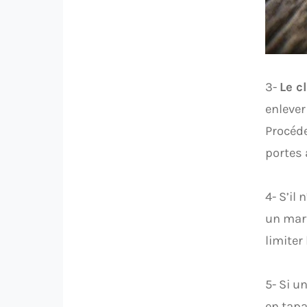
3-
Le c
enleve
Procéde
portes 
4- S’il
un mart
limiter
5- Si u
en tapa