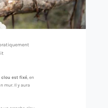
t pratiquement
it
 clou est fixé
, en
n mur. Il y aura