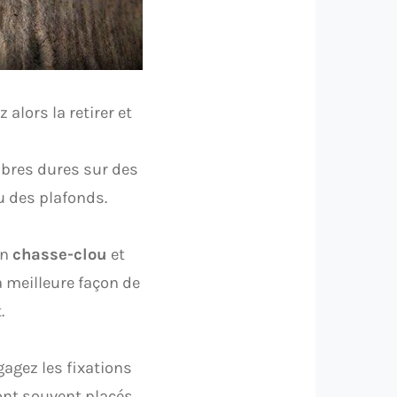
 alors la retirer et
ibres dures sur des
u des plafonds.
un
chasse-clou
et
a meilleure façon de
.
gagez les fixations
sont souvent placés