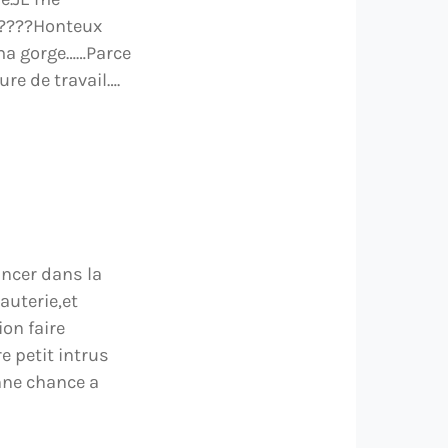
?????Honteux
e ma gorge……Parce
re de travail….
incer dans la
auterie,et
ion faire
e petit intrus
nne chance a