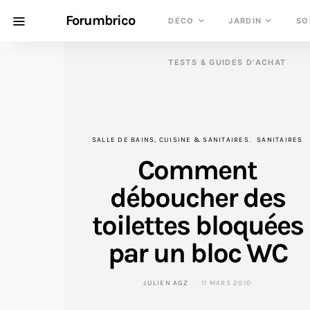
Forumbrico
DÉCO
JARDIN
SO
TESTS & GUIDES D’ACHAT
SALLE DE BAINS, CUISINE & SANITAIRES
SANITAIRES
Comment
déboucher des
toilettes bloquées
par un bloc WC
JULIEN AGZ
11 MARS 2010