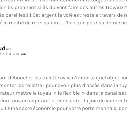
 ils prennent si ils doivent faire des autres travaux
s pareilles!!!!!Cet argent là volé est resté à travers d
é la moitié de mon salaire……Rien que pour sa demie heu
ud
DIT :
013 À 12 H 21 MIN
our déboucher les toilette avec n’importe quel objet co
onter les toilette ! pour avoir plus d’accès dans la tuy
ateur,mettre le tuyau » le flexible » dans la canalisat
venu tous en aspirant! et vous aurez la joie de voire votr
u !!!une sacre économie pour votre porte monnaie, bo