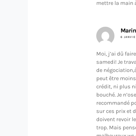
mettre la main à
Mari
6 JANVIE
Moi, j’ai dû fai
samedi! Je travai
de négociation,à
peut être moins
crédit, ni plus
bouché. Je n’ose
recommandé pour 
sur ces prix et 
doivent revoir l
trop. Mais pens
malheureux wc 