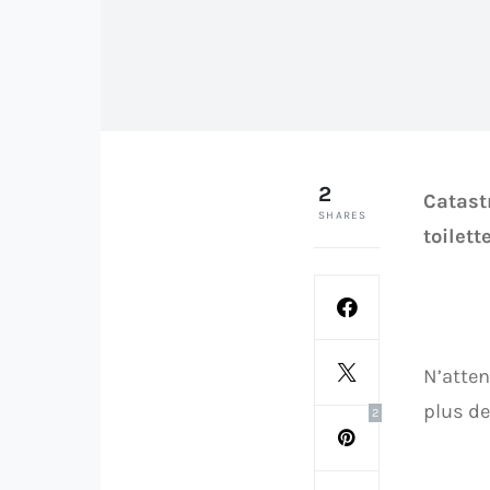
2
Catast
SHARES
toilett
N’atten
plus de
2