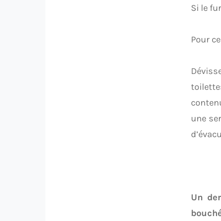
Si le f
Pour ce
Déviss
toilett
contenu
une ser
d’évacu
Un der
bouch