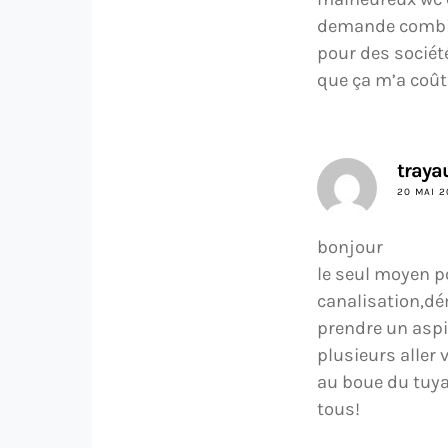
demande combien
pour des société
que ça m’a coût
traya
20 MAI 2
bonjour
le seul moyen p
canalisation,dém
prendre un aspir
plusieurs aller 
au boue du tuya
tous!