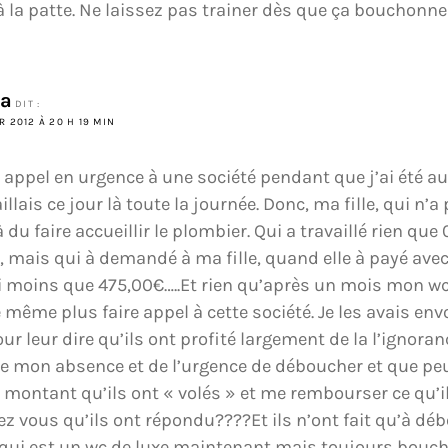
 la patte. Ne laissez pas trainer dès que ça bouchonne 
na
DIT :
R 2012 À 20 H 19 MIN
re appel en urgence à une société pendant que j’ai été au 
llais ce jour là toute la journée. Donc, ma fille, qui n’a
 du faire accueillir le plombier. Qui a travaillé rien qu
, mais qui à demandé à ma fille, quand elle à payé ave
 ni moins que 475,00€…..Et rien qu’après un mois mon w
 même plus faire appel à cette société. Je les avais en
leur dire qu’ils ont profité largement de la l’ignoranc
de mon absence et de l’urgence de déboucher et que peut
e montant qu’ils ont « volés » et me rembourser ce qu’i
ez vous qu’ils ont répondu????Et ils n’ont fait qu’à dé
qui est un wc de luxe maintenant mais toujours bouch