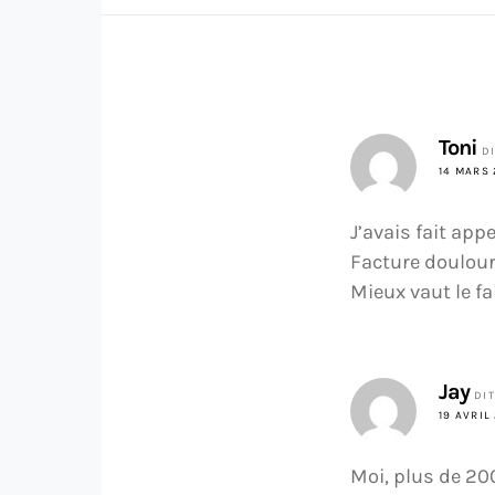
Toni
DI
14 MARS 
J’avais fait ap
Facture doulour
Mieux vaut le f
Jay
DIT
19 AVRIL 
Moi, plus de 20