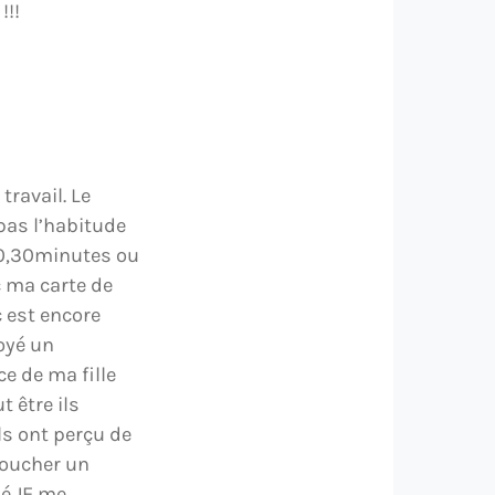
!!!
travail. Le
 pas l’habitude
e 0,30minutes ou
c ma carte de
c est encore
voyé un
e de ma fille
 être ils
ls ont perçu de
boucher un
é.JE me