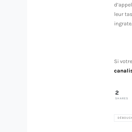
d’appel
leur ta
ingrate
Si votr
canali
2
SHARES
DÉBOUC