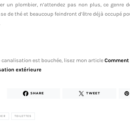
er un plombier, n’attendez pas non plus, ce genre d
sse de thé et beaucoup feindront d’être déjà occupé pou
.
e canalisation est bouchée, lisez mon article
Comment 
sation extérieure
SHARE
TWEET
HER
TOILETTES