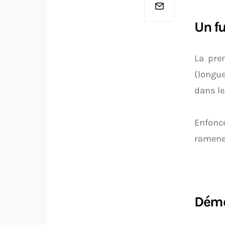
Un fu
La pre
(longue
dans le
Enfonc
ramener
Démo