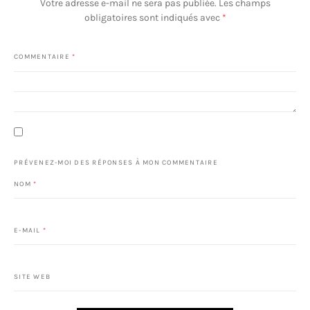
Votre adresse e-mail ne sera pas publiée.
Les champs
obligatoires sont indiqués avec
*
COMMENTAIRE
*
PRÉVENEZ-MOI DES RÉPONSES À MON COMMENTAIRE
NOM
*
E-MAIL
*
SITE WEB