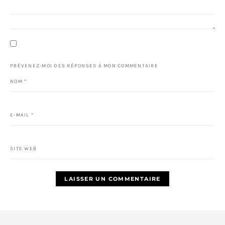
PRÉVENEZ-MOI DES RÉPONSES À MON COMMENTAIRE
NOM
*
E-MAIL
*
SITE WEB