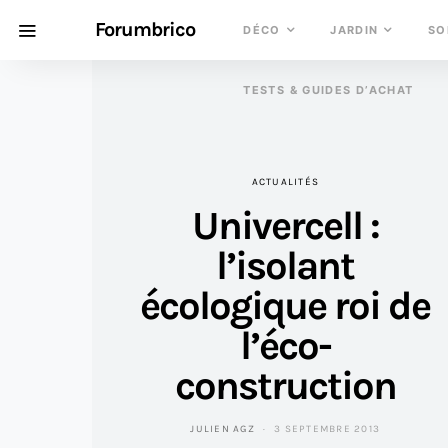
Forumbrico
DÉCO
JARDIN
SO
TESTS & GUIDES D’ACHAT
ACTUALITÉS
Univercell :
l’isolant
écologique roi de
l’éco-
construction
JULIEN AGZ
3 SEPTEMBRE 2013