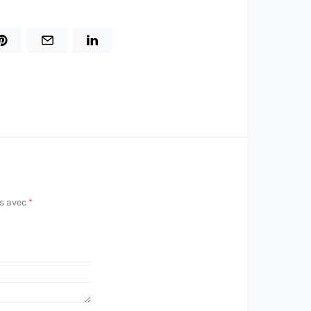
és avec
*