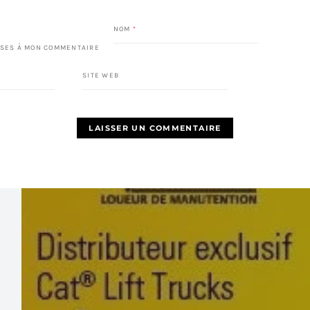
NOM
*
SES À MON COMMENTAIRE
SITE WEB