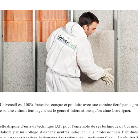
Univercell est 100% française, conçue et produite avec une certaine fierté par le g
le solaire chinois font rage, c’est le genre d’informations qu’on aime à souligner.
elle dispose d’un avis technique (AT) pour l’ensemble de ses techniques. Pour inf
 élaboré par un collège d’experts neutres indiquant aux professionnels l’aptitu
 qui ne sont pas dans le domaine des techniques « traditionnelles ». Le résultat 