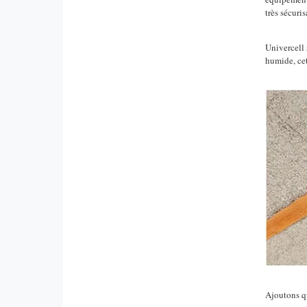
très sécuri
Univercell 
humide, cet
Ajoutons q