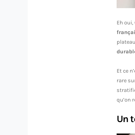
Eh oui,
frança
plateau
durab
Et ce n
rare su
stratif
qu’on r
Un t