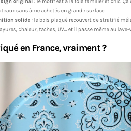
sign original
: le motif est à la fois familier et chic. Ç
ateaux sans âme achetés en grande surface.
nition solide
: le bois plaqué recouvert de stratifié mé
rayures, chaleur, taches, UV… et il passe même au lave-v
iqué en France, vraiment ?