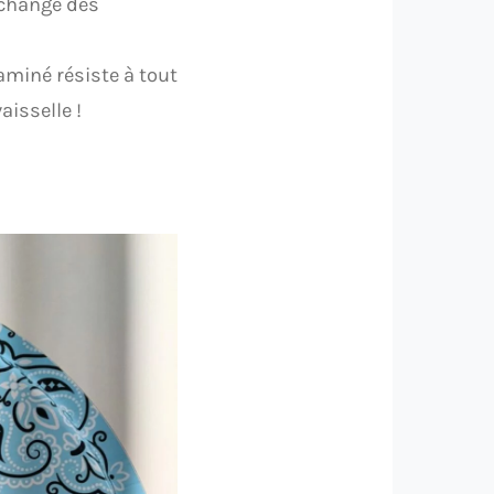
a change des
laminé résiste à tout
aisselle !