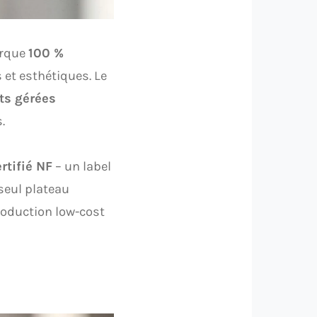
arque
100 %
s et esthétiques. Le
ts gérées
.
rtifié NF
– un label
 seul plateau
production low-cost