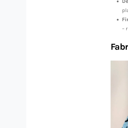
De
pl
Fi
– 
Fabr