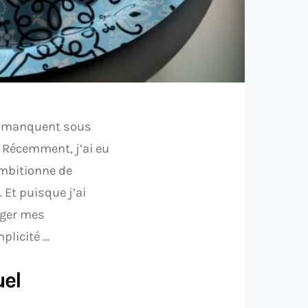
ne manquent sous
 Récemment, j’ai eu
ambitionne de
 Et puisque j’ai
ager mes
plicité …
uel