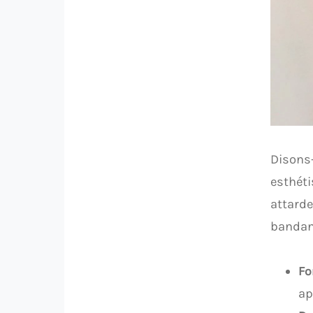
Disons-
esthéti
attarde
bandana
Fo
ap