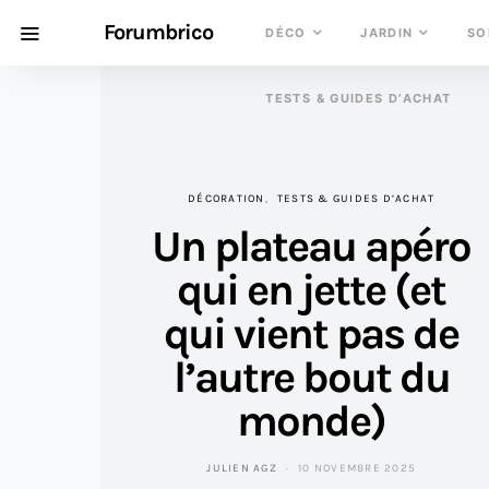
Forumbrico
DÉCO
JARDIN
SO
TESTS & GUIDES D’ACHAT
DÉCORATION
TESTS & GUIDES D’ACHAT
Un plateau apéro
qui en jette (et
qui vient pas de
l’autre bout du
monde)
JULIEN AGZ
10 NOVEMBRE 2025