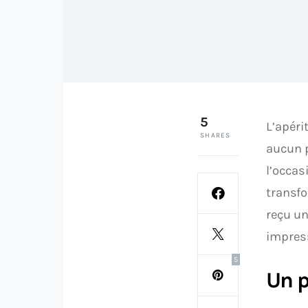
5
L’apéri
SHARES
aucun p
l’occas
transfo
reçu u
impress
5
Un p