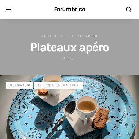
Forumbrico
ACCUEIL
PLATEAUX APÉRO
Plateaux apéro
1 POST
DÉCORATION
TESTS & GUIDES D’ACHAT