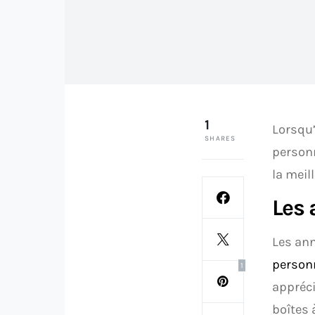
1
Lorsqu’
SHARES
personn
la meil
Les 
Les ann
person
1
appréci
boîtes 