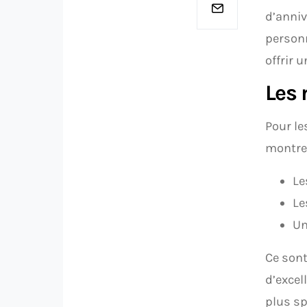
d’anniv
personn
offrir 
Les
Pour le
montrer
Le
Le
Un
Ce sont
d’excel
plus sp