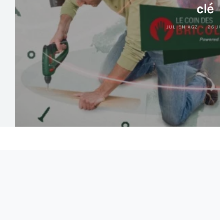
clé
JULIEN AGZ
26 J