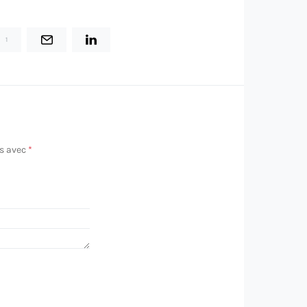
1
és avec
*