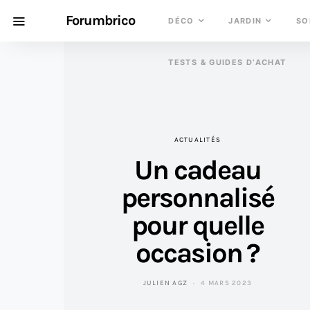
Forumbrico
DÉCO
JARDIN
SO
TESTS & GUIDES D’ACHAT
ACTUALITÉS
Un cadeau
personnalisé
pour quelle
occasion ?
JULIEN AGZ
4 MARS 2023