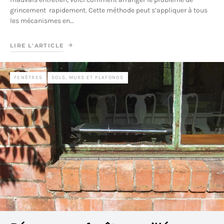
grincement rapidement. Cette méthode peut s’appliquer à tous
les mécanismes en…
LIRE L'ARTICLE
FENÊTRES
SOLS, MURS ET PLAFONDS