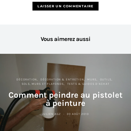
Vous aimerez aussi
DÉCORATION
DÉCORATION & ENTRETIEN
MURS
OUTILS
SOLS, MURS ET PLAFONDS
TESTS & GUIDES D’ACHAT
Comment peindre au pistolet
à peinture
JULIEN AGZ
30 AOÛT 2010