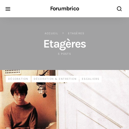
Forumbrico
ACCUEIL
ETAGÈRES
Etagères
5 POSTS
DÉCORATION
DÉCORATION & ENTRETIEN
ESCALIERS