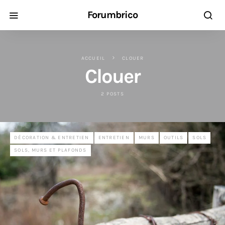
Forumbrico
ACCUEIL
CLOUER
Clouer
2 POSTS
DÉCORATION & ENTRETIEN
ENTRETIEN
MURS
OUTILS
SOLS
SOLS, MURS ET PLAFONDS