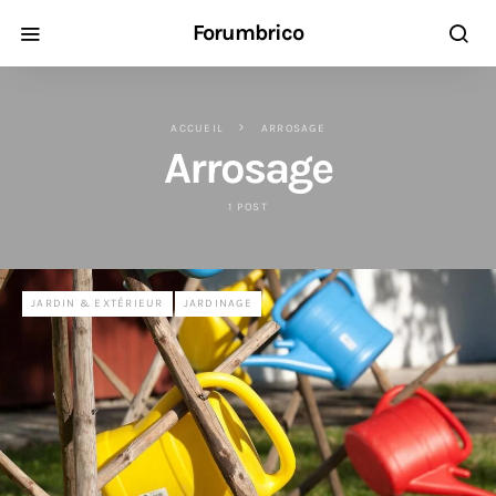
Forumbrico
ACCUEIL
ARROSAGE
Arrosage
1 POST
JARDIN & EXTÉRIEUR
JARDINAGE