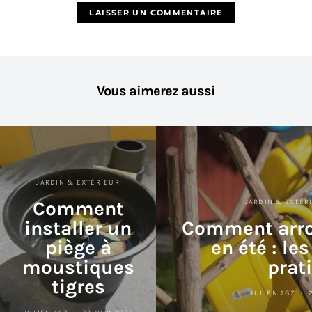
Vous aimerez aussi
JARDIN & EXTÉRIEUR
Comment
JARDIN & EXTÉR
installer un
Comment arros
piège à
en été : le
moustiques
prat
tigres
JULIEN AGZ