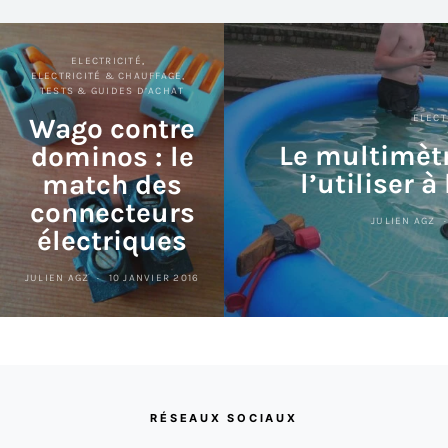
ELECTRICITÉ
ELECTRICITÉ & CHAUFFAGE
TESTS & GUIDES D’ACHAT
Wago contre
ELECT
Le multimèt
dominos : le
l’utiliser à
match des
connecteurs
JULIEN AGZ
électriques
JULIEN AGZ
10 JANVIER 2016
RÉSEAUX SOCIAUX