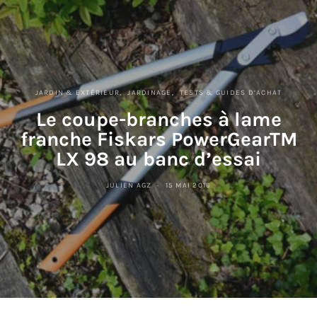
JARDIN & EXTÉRIEUR
JARDINAGE
TESTS & GUIDES D’ACHAT
Le coupe-branches à lame
franche Fiskars PowerGearTM
LX 98 au banc d’essai
JULIEN AGZ
15 MAI 2016