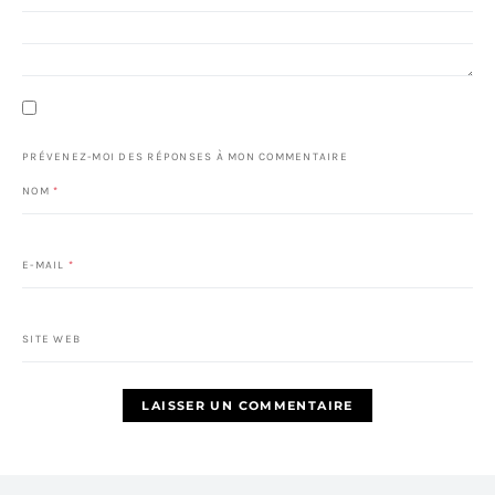
PRÉVENEZ-MOI DES RÉPONSES À MON COMMENTAIRE
NOM
*
E-MAIL
*
SITE WEB