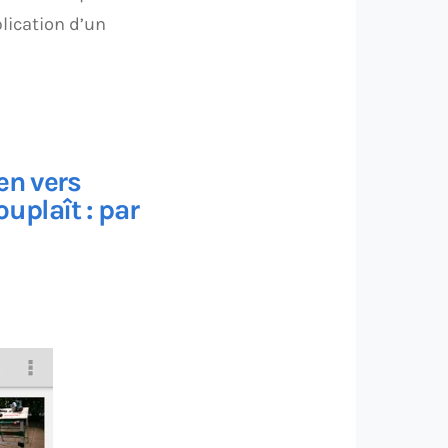
blication d’un
ien vers
ouplaît :
par