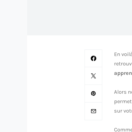
En voil
retrouv
appren
Alors n
permett
sur vot
Comme j