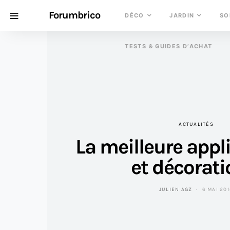
Forumbrico
DÉCO
JARDIN
SO
TESTS & GUIDES D’ACHAT
ACTUALITÉS
La meilleure appl
et décorati
JULIEN AGZ
6 MAI 20