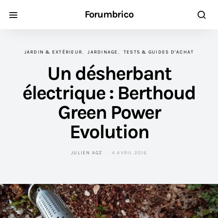
Forumbrico
JARDIN & EXTÉRIEUR
JARDINAGE
TESTS & GUIDES D’ACHAT
Un désherbant
électrique : Berthoud
Green Power
Evolution
JULIEN AGZ
4 AVRIL 2016