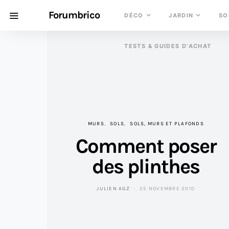
Forumbrico
DÉCO
JARDIN
SO
TESTS & GUIDES D’ACHAT
MURS
SOLS
SOLS, MURS ET PLAFONDS
Comment poser
des plinthes
JULIEN AGZ
25 NOVEMBRE 2010