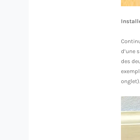
Install
Continu
d’une s
des deu
exempl
onglet)