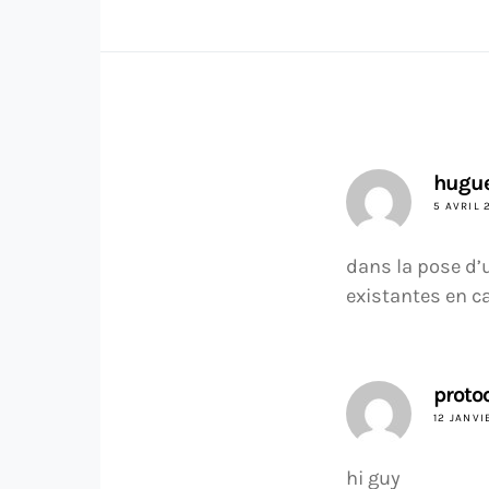
hugu
5 AVRIL 
dans la pose d’u
existantes en c
proto
12 JANVI
hi guy