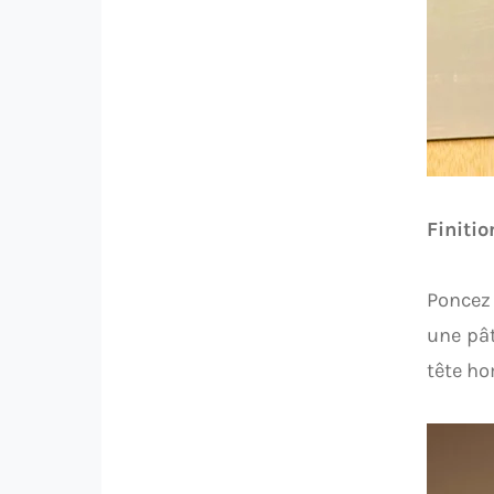
Finitio
Poncez 
une pât
tête ho