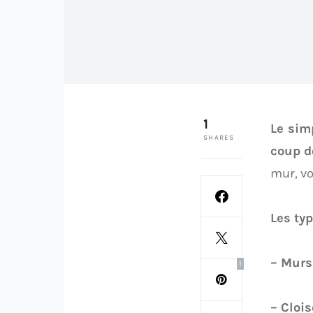
1
Le sim
SHARES
coup d
mur, vo
Les typ
– Murs
1
– Cloi