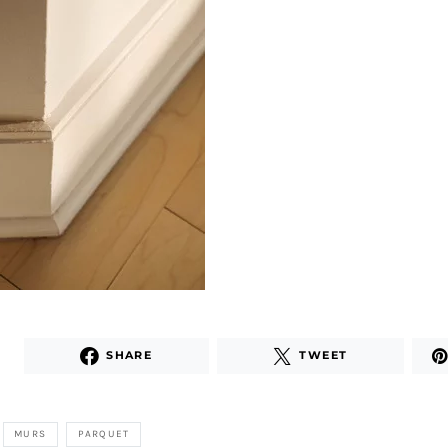
SHARE
TWEET
MURS
PARQUET