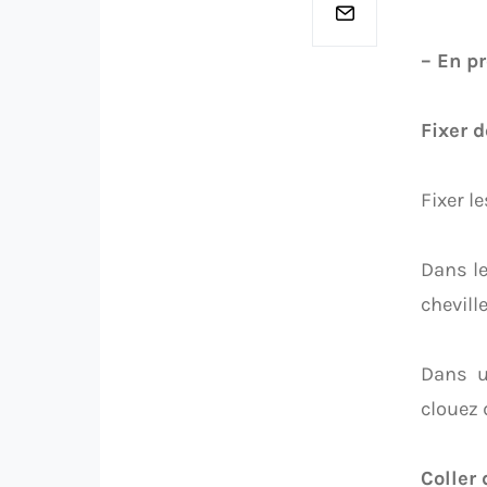
– En p
Fixer 
Fixer l
Dans le
cheville
Dans u
clouez 
Coller 