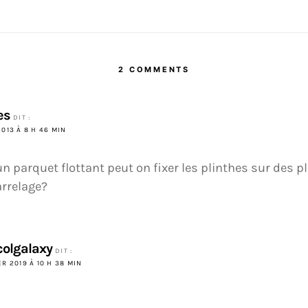
2 COMMENTS
es
DIT :
2013 À 8 H 46 MIN
n parquet flottant peut on fixer les plinthes sur des p
arrelage?
colgalaxy
DIT :
ER 2019 À 10 H 38 MIN