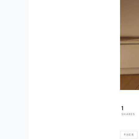
1
SHARES
FIXER