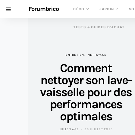
Forumbrico
DÉCO
JARDIN
SO
TESTS & GUIDES D’ACHAT
ENTRETIEN
NETTOYAGE
Comment
nettoyer son lave-
vaisselle pour des
performances
optimales
JULIEN AGZ
28 JUILLET 2023