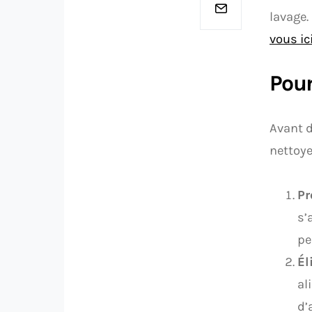
lavage.
vous ici
Pour
Avant d
nettoye
Pr
s’
pe
Él
al
d’