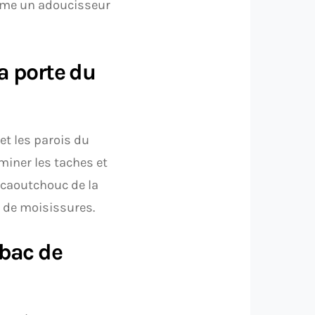
omme un adoucisseur
la porte du
et les parois du
iminer les taches et
n caoutchouc de la
t de moisissures.
 bac de