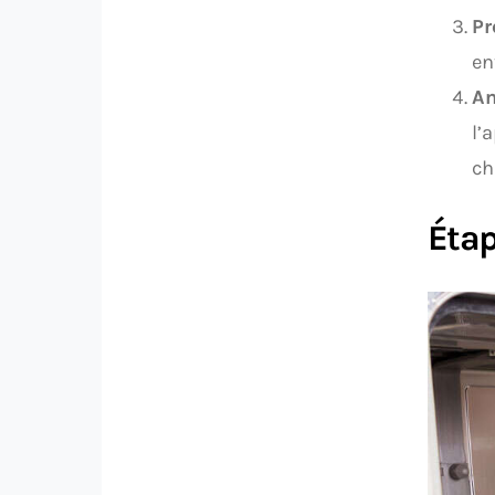
Pr
en
Am
l’
ch
Étap