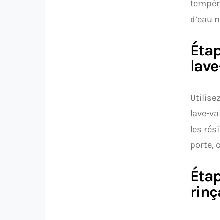
tempéra
d’eau n
Étap
lave
Utilise
lave-va
les rés
porte, 
Étap
rinç