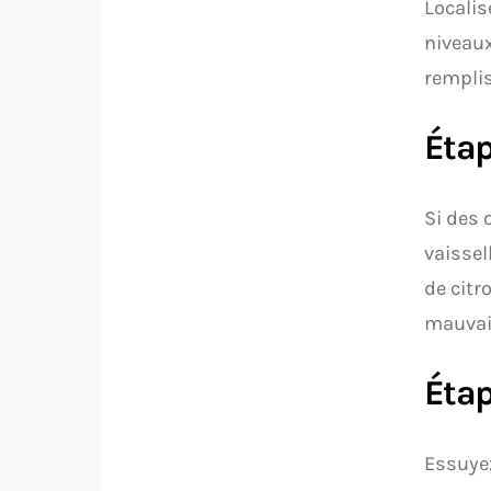
Localise
niveaux
remplis
Étap
Si des 
vaissel
de citr
mauvai
Étap
Essuyez