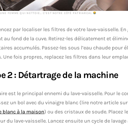
T UNE FEMME QUI NETTOIE… C’EST NOTRE CÔTÉ PATRIARCAL
ez par localiser les filtres de votre lave-vaisselle. En 
t au fond de la cuve. Retirez-les délicatement et élimin
aires accumulés. Passez-les sous l’eau chaude pour él
. Une fois propres, replacez les filtres dans leur empla
e 2 : Détartrage de la machine
aire est le principal ennemi du lave-vaisselle. Pour le c
sez un bol avec du vinaigre blanc (lire notre article su
e blanc à la maison
) ou des cristaux de soude. Placez l
ur du lave-vaisselle. Lancez ensuite un cycle de lavage 