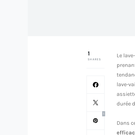
1
Le lave
SHARES
prenant
tendanc
lave-va
assiett
durée d
1
Dans ce
effica