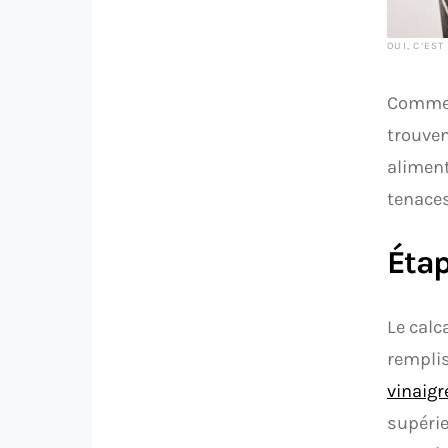
OUI, C’ES
Commenc
trouven
aliment
tenaces
Étap
Le calc
remplis
vinaigr
supérie