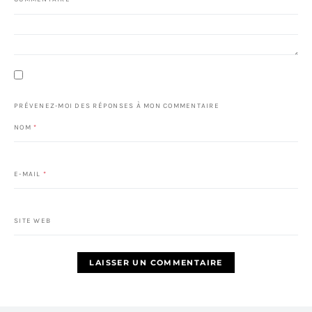
PRÉVENEZ-MOI DES RÉPONSES À MON COMMENTAIRE
NOM
*
E-MAIL
*
SITE WEB