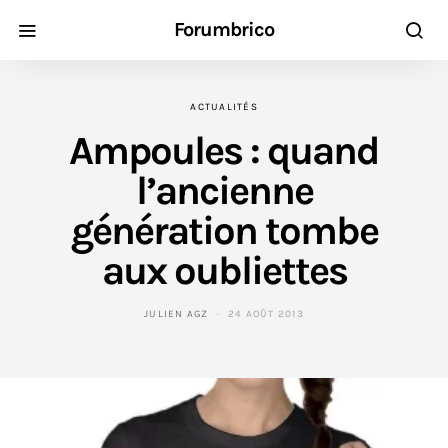
Forumbrico
ACTUALITÉS
Ampoules : quand
l’ancienne
génération tombe
aux oubliettes
JULIEN AGZ
24 AOÛT 2013