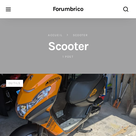
Forumbrico
ACCUEIL
SCOOTER
Scooter
1 POST
OUTILS