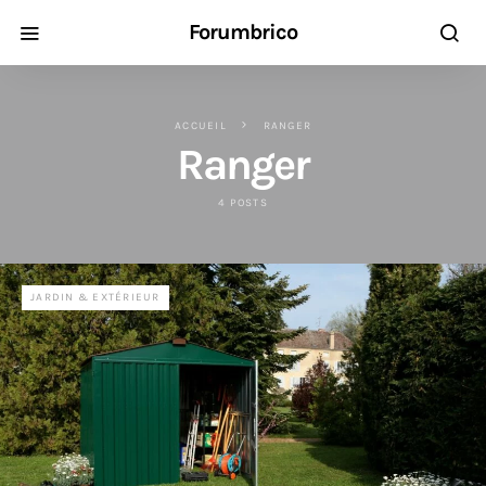
Forumbrico
ACCUEIL
RANGER
Ranger
4 POSTS
JARDIN & EXTÉRIEUR