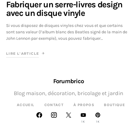
Fabriquer un serre-livres design
avec un disque vinyle
Si vous disposez de disques vinyles chez vous et que certains
sont sans valeur (l’album blanc des Beatles signé de la main de
John Lennon par exemple), vous pouvez fabriquer…
LIRE L'ARTICLE
Forumbrico
Blog maison, décoration, bricolage et jardin
ACCUEIL
CONTACT
À PROPOS
BOUTIQUE
1K
1K