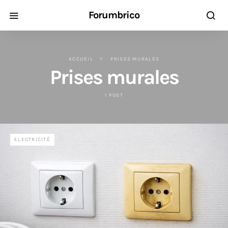
Forumbrico
ACCUEIL
PRISES MURALES
Prises murales
1 POST
ELECTRICITÉ