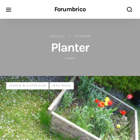
Forumbrico
ACCUEIL
PLANTER
Planter
1 POST
JARDIN & EXTÉRIEUR
JARDINAGE