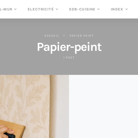
L-MUR
ELECTRICITÉ
SDB-CUISINE
INDEX
ACCUEIL
PAPIER-PEINT
Papier-peint
1 POST