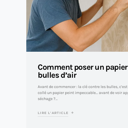
Comment poser un papier 
bulles d’air
Avant de commencer : la clé contre les bulles, c’est
collé un papier peint impeccable… avant de voir app
séchage ?…
LIRE L'ARTICLE