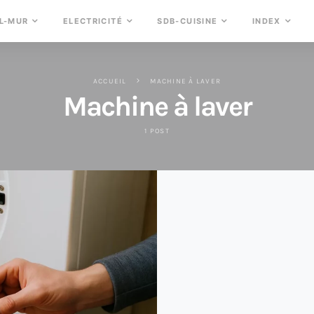
L-MUR
ELECTRICITÉ
SDB-CUISINE
INDEX
ACCUEIL
MACHINE À LAVER
Machine à laver
1 POST