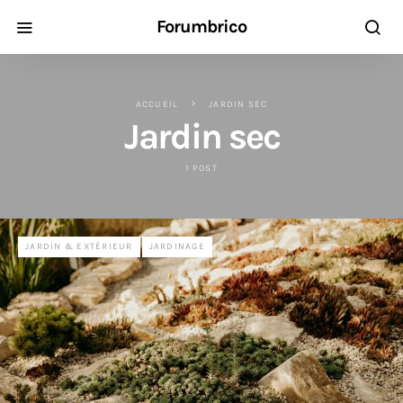
Forumbrico
ACCUEIL
JARDIN SEC
Jardin sec
1 POST
JARDIN & EXTÉRIEUR
JARDINAGE