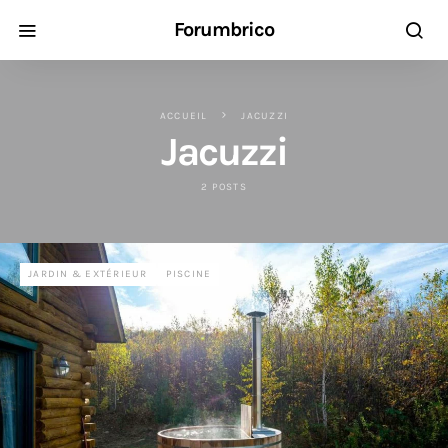
Forumbrico
ACCUEIL
JACUZZI
Jacuzzi
2 POSTS
JARDIN & EXTÉRIEUR
PISCINE